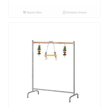
fiyat:
andaki
₺3.600,00.
fiyat:
₺2.250,00.
Sepete Ekle
Detayları Göster