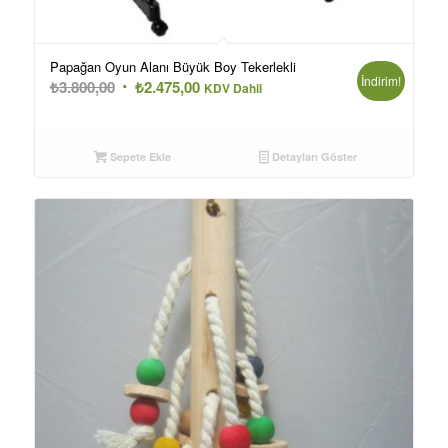
Papağan Oyun Alanı Büyük Boy Tekerlekli
İndirim!
Orijinal
Şu
₺
3.800,00
₺
2.475,00
KDV Dahil
fiyat:
andaki
₺3.800,00.
fiyat:
₺2.475,00.
Sepete Ekle
Detayları Göster