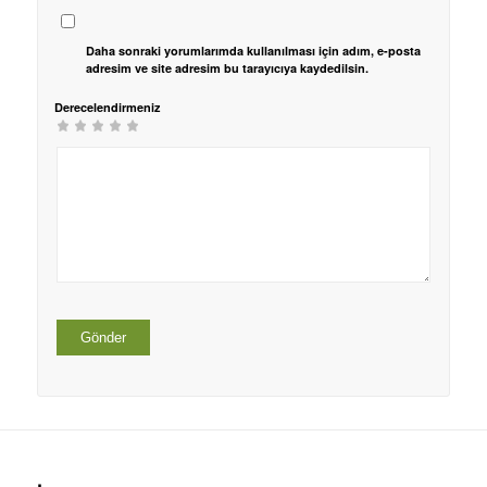
Daha sonraki yorumlarımda kullanılması için adım, e-posta
adresim ve site adresim bu tarayıcıya kaydedilsin.
Derecelendirmeniz
1/5
2/5
3/5
4/5 yıldız
5/5 yıldız
yıldız
yıldız
yıldız