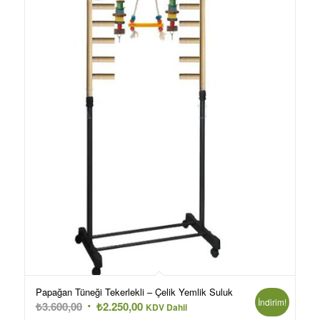
Papağan Tüneği Tekerlekli – Çelik Yemlik Suluk
İndirim!
Orijinal
Şu
₺
3.600,00
₺
2.250,00
KDV Dahil