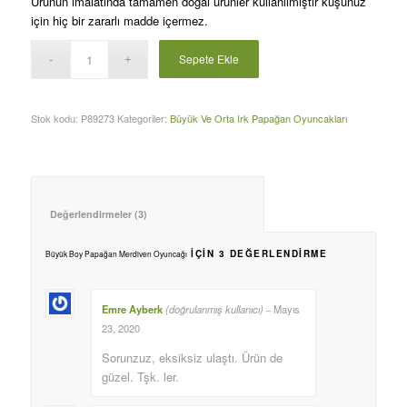
Ürünün imalatında tamamen doğal ürünler kullanılmıştır kuşunuz
₺360,00.
fiyat:
için hiç bir zararlı madde içermez.
₺220,00.
Sepete Ekle
Stok kodu:
P89273
Kategoriler:
Büyük Ve Orta Irk Papağan Oyuncakları
Değerlendirmeler (3)					
IÇIN 3 DEĞERLENDIRME
Büyük Boy Papağan Merdiven Oyuncağı
Emre Ayberk
(doğrulanmış kullanıcı)
Mayıs
–
23, 2020
Sorunzuz, eksiksiz ulaştı. Ürün de
güzel. Tşk. ler.