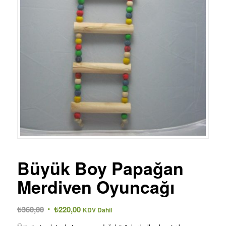
Büyük Boy Papağan
Merdiven Oyuncağı
Orijinal
Şu
₺
360,00
₺
220,00
KDV Dahil
fiyat:
andaki